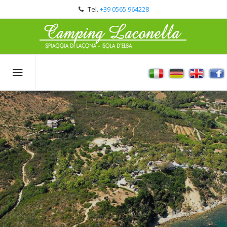
Tel.
+39 0565 964228