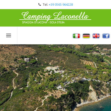
Tel.
+39 0565 964228