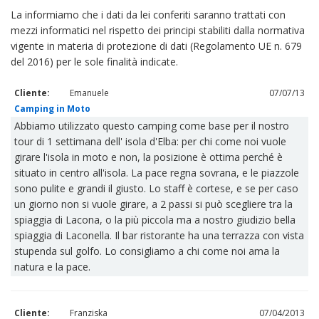
La informiamo che i dati da lei conferiti saranno trattati con
mezzi informatici nel rispetto dei principi stabiliti dalla normativa
vigente in materia di protezione di dati (Regolamento UE n. 679
del 2016) per le sole finalità indicate.
Cliente:
Emanuele
07/07/13
Camping in Moto
Abbiamo utilizzato questo camping come base per il nostro
tour di 1 settimana dell' isola d'Elba: per chi come noi vuole
girare l'isola in moto e non, la posizione è ottima perché è
situato in centro all'isola. La pace regna sovrana, e le piazzole
sono pulite e grandi il giusto. Lo staff è cortese, e se per caso
un giorno non si vuole girare, a 2 passi si può scegliere tra la
spiaggia di Lacona, o la più piccola ma a nostro giudizio bella
spiaggia di Laconella. Il bar ristorante ha una terrazza con vista
stupenda sul golfo. Lo consigliamo a chi come noi ama la
natura e la pace.
Cliente:
Franziska
07/04/2013