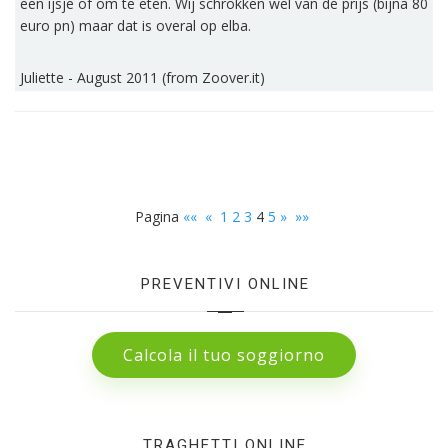
een ijsje of om te eten. Wij schrokken wel van de prijs (bijna 80
euro pn) maar dat is overal op elba.
Juliette - August 2011 (from Zoover.it)
Pagina
««
«
1
2
3
4
5
»
»»
PREVENTIVI ONLINE
Calcola il tuo soggiorno
TRAGHETTI ONLINE