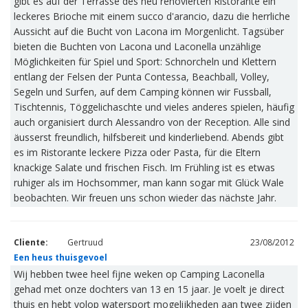
gibt es auf der Terrasse des neu renovierten Ristorante ein
leckeres Brioche mit einem succo d'arancio, dazu die herrliche
Aussicht auf die Bucht von Lacona im Morgenlicht. Tagsüber
bieten die Buchten von Lacona und Laconella unzählige
Möglichkeiten für Spiel und Sport: Schnorcheln und Klettern
entlang der Felsen der Punta Contessa, Beachball, Volley,
Segeln und Surfen, auf dem Camping können wir Fussball,
Tischtennis, Töggelichaschte und vieles anderes spielen, häufig
auch organisiert durch Alessandro von der Reception. Alle sind
äusserst freundlich, hilfsbereit und kinderliebend. Abends gibt
es im Ristorante leckere Pizza oder Pasta, für die Eltern
knackige Salate und frischen Fisch. Im Frühling ist es etwas
ruhiger als im Hochsommer, man kann sogar mit Glück Wale
beobachten. Wir freuen uns schon wieder das nächste Jahr.
Cliente:
Gertruud
23/08/2012
Een heus thuisgevoel
Wij hebben twee heel fijne weken op Camping Laconella
gehad met onze dochters van 13 en 15 jaar. Je voelt je direct
thuis en hebt volop watersport mogelijkheden aan twee zijden