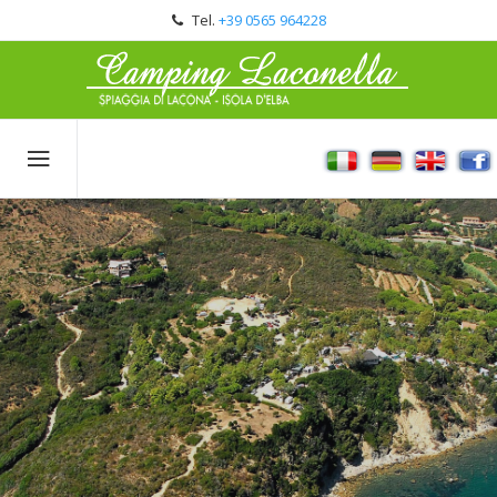
Tel.
+39 0565 964228